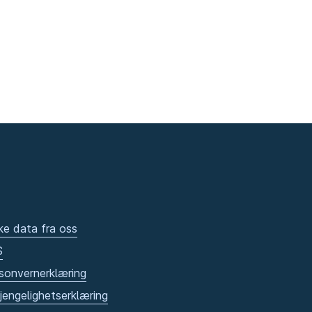
ke data fra oss
S
sonvernerklæring
gjengelighetserklæring