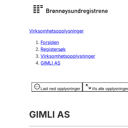
Registersøk
Aksjesel
Registrer
Virksomhetsopplysninger
Lag og forening
Flere
Forsiden
Registrere, endre, slette
organisa
Registersøk
Virksomhetsopplysninger
GIMLI AS
Tinglysing
Jeger
Betaling 
Opplysninger er skjult
Last ned opplysninger
Vis alle opplysninge
Offentlig sektor
Andre t
GIMLI AS