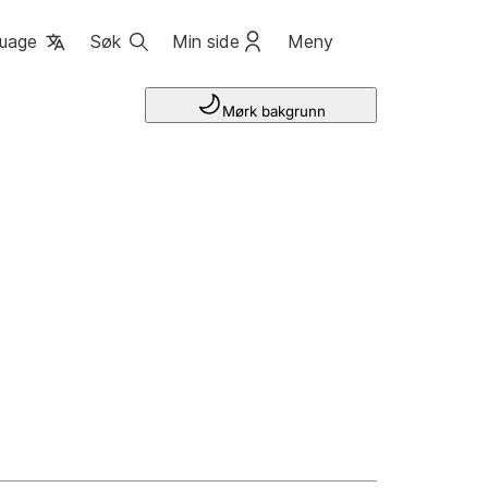
uage
Søk
Min side
Meny
Mørk bakgrunn