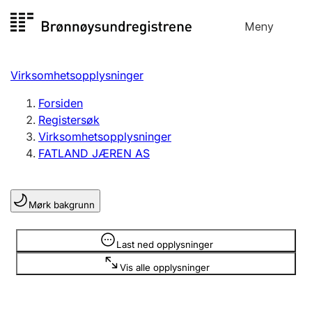
Hopp
Meny
Registersøk
til
Søk
Velg språk
innhold
Virksomhetsopplysninger
Aksjeselskap
Registrere, endre, slette
Forsiden
Registersøk
Virksomhetsopplysninger
Enkeltpersonforetak
FATLAND JÆREN AS
Registrere, endre, slette
Mørk bakgrunn
Lag og forening
Registrere, endre, slette
Opplysninger er skjult
Last ned opplysninger
Vis alle opplysninger
Flere organisasjonsformer