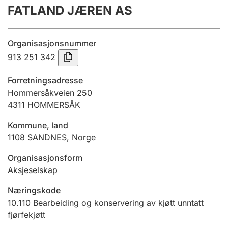
FATLAND JÆREN AS
Årsregnskap
Innsending og forsinkelsesgebyr
Organisasjonsnummer
913 251 342
Tinglysing
Forretningsadresse
Hommersåkveien 250
4311
HOMMERSÅK
Jeger
Betaling og jegeravgiftskort
Kommune, land
1108
SANDNES
,
Norge
Ektepaktveileder
Organisasjonsform
Aksjeselskap
Næringskode
Offentlig sektor
10.110
Bearbeiding og konservering av kjøtt unntatt
fjørfekjøtt