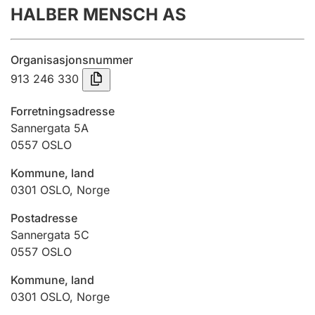
HALBER MENSCH AS
Årsregnskap
Innsending og forsinkelsesgebyr
Organisasjonsnummer
913 246 330
Tinglysing
Forretningsadresse
Sannergata 5A
0557
OSLO
Jeger
Betaling og jegeravgiftskort
Kommune, land
0301
OSLO
,
Norge
Ektepaktveileder
Postadresse
Sannergata 5C
0557
OSLO
Offentlig sektor
Kommune, land
0301
OSLO
,
Norge