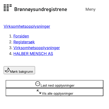
Hopp
Meny
Registersøk
til
Søk
Velg språk
innhold
Virksomhetsopplysninger
Aksjeselskap
Registrere, endre, slette
Forsiden
Registersøk
Virksomhetsopplysninger
Enkeltpersonforetak
HALBER MENSCH AS
Registrere, endre, slette
Mørk bakgrunn
Lag og forening
Registrere, endre, slette
Opplysninger er skjult
Last ned opplysninger
Vis alle opplysninger
Flere organisasjonsformer