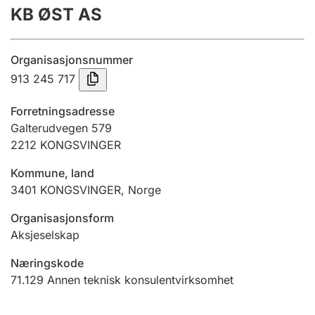
KB ØST AS
Årsregnskap
Innsending og forsinkelsesgebyr
Organisasjonsnummer
913 245 717
Tinglysing
Forretningsadresse
Galterudvegen 579
2212
KONGSVINGER
Jeger
Betaling og jegeravgiftskort
Kommune, land
3401
KONGSVINGER
,
Norge
Ektepaktveileder
Organisasjonsform
Aksjeselskap
Næringskode
Offentlig sektor
71.129
Annen teknisk konsulentvirksomhet