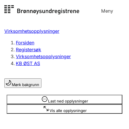
Hopp
Meny
Registersøk
til
Søk
Velg språk
innhold
Virksomhetsopplysninger
Aksjeselskap
Registrere, endre, slette
Forsiden
Registersøk
Virksomhetsopplysninger
Enkeltpersonforetak
KB ØST AS
Registrere, endre, slette
Mørk bakgrunn
Lag og forening
Registrere, endre, slette
Opplysninger er skjult
Last ned opplysninger
Vis alle opplysninger
Flere organisasjonsformer