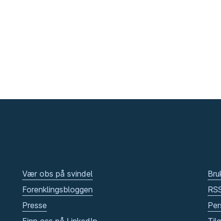
Vær obs på svindel
Bru
Forenklingsbloggen
RS
Presse
Per