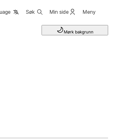
uage
Søk
Min side
Meny
Mørk bakgrunn