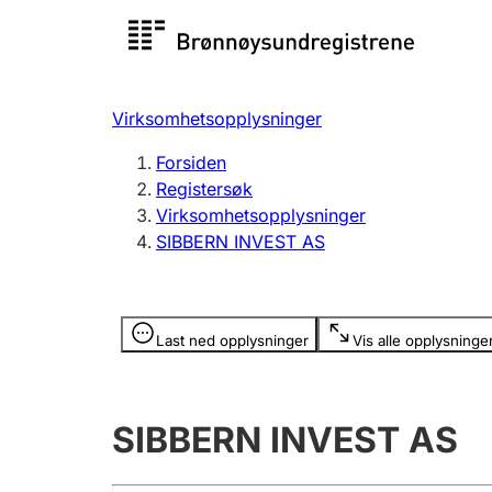
Registersøk
Aksjesel
Registrer
Virksomhetsopplysninger
Lag og forening
Flere
Forsiden
Registrere, endre, slette
organisa
Registersøk
Virksomhetsopplysninger
SIBBERN INVEST AS
Tinglysing
Jeger
Betaling 
Opplysninger er skjult
Last ned opplysninger
Vis alle opplysninge
Offentlig sektor
Andre t
SIBBERN INVEST AS