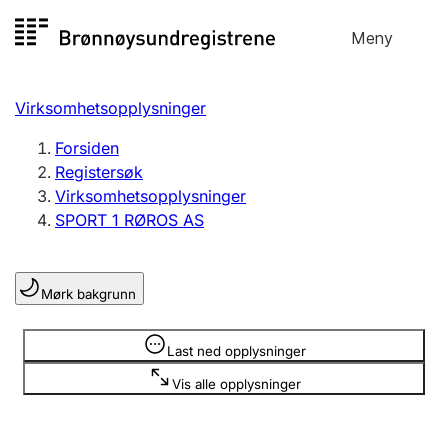
Hopp
Meny
Registersøk
til
Søk
Velg språk
innhold
Virksomhetsopplysninger
Aksjeselskap
Registrere, endre, slette
Forsiden
Registersøk
Virksomhetsopplysninger
Enkeltpersonforetak
SPORT 1 RØROS AS
Registrere, endre, slette
Mørk bakgrunn
Lag og forening
Registrere, endre, slette
Opplysninger er skjult
Last ned opplysninger
Vis alle opplysninger
Flere organisasjonsformer