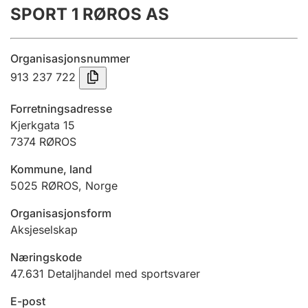
SPORT 1 RØROS AS
Årsregnskap
Innsending og forsinkelsesgebyr
Organisasjonsnummer
913 237 722
Tinglysing
Forretningsadresse
Kjerkgata 15
7374
RØROS
Jeger
Betaling og jegeravgiftskort
Kommune, land
5025
RØROS
,
Norge
Ektepaktveileder
Organisasjonsform
Aksjeselskap
Næringskode
Offentlig sektor
47.631
Detaljhandel med sportsvarer
E-post