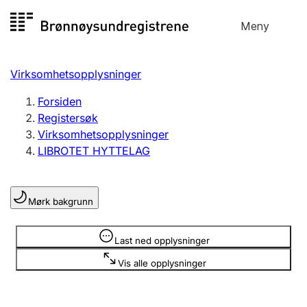
Hopp
Meny
Registersøk
til
Søk
Velg språk
innhold
Virksomhetsopplysninger
Aksjeselskap
Registrere, endre, slette
Forsiden
Registersøk
Virksomhetsopplysninger
Enkeltpersonforetak
LIBROTET HYTTELAG
Registrere, endre, slette
Mørk bakgrunn
Lag og forening
Registrere, endre, slette
Opplysninger er skjult
Last ned opplysninger
Vis alle opplysninger
Flere organisasjonsformer