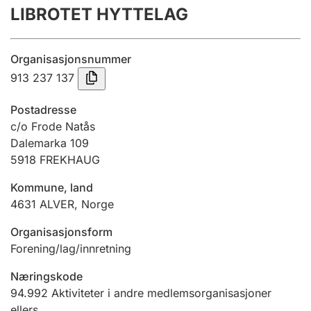
LIBROTET HYTTELAG
Årsregnskap
Innsending og forsinkelsesgebyr
Organisasjonsnummer
913 237 137
Tinglysing
Postadresse
c/o Frode Natås
Dalemarka 109
Jeger
5918
FREKHAUG
Betaling og jegeravgiftskort
Kommune, land
4631
ALVER
,
Norge
Ektepaktveileder
Organisasjonsform
Forening/lag/innretning
Offentlig sektor
Næringskode
94.992
Aktiviteter i andre medlemsorganisasjoner
ellers