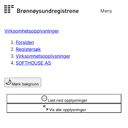
Hopp
Meny
Registersøk
til
Søk
Velg språk
innhold
Virksomhetsopplysninger
Aksjeselskap
Registrere, endre, slette
Forsiden
Registersøk
Virksomhetsopplysninger
Enkeltpersonforetak
SOFTHOUSE AS
Registrere, endre, slette
Mørk bakgrunn
Lag og forening
Registrere, endre, slette
Opplysninger er skjult
Last ned opplysninger
Vis alle opplysninger
Flere organisasjonsformer