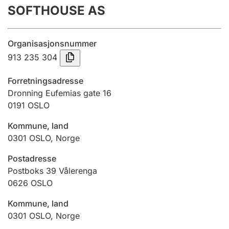
SOFTHOUSE AS
Årsregnskap
Innsending og forsinkelsesgebyr
Organisasjonsnummer
913 235 304
Tinglysing
Forretningsadresse
Dronning Eufemias gate 16
0191
OSLO
Jeger
Betaling og jegeravgiftskort
Kommune, land
0301
OSLO
,
Norge
Ektepaktveileder
Postadresse
Postboks 39 Vålerenga
0626
OSLO
Offentlig sektor
Kommune, land
0301
OSLO
,
Norge