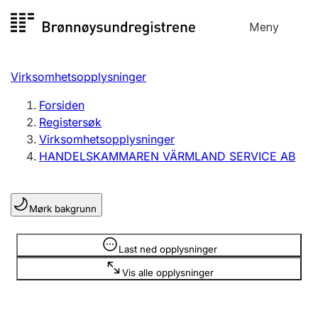
Hopp
Meny
Registersøk
til
Søk
Velg språk
innhold
Virksomhetsopplysninger
Aksjeselskap
Registrere, endre, slette
Forsiden
Registersøk
Virksomhetsopplysninger
Enkeltpersonforetak
HANDELSKAMMAREN VÄRMLAND SERVICE AB
Registrere, endre, slette
Mørk bakgrunn
Lag og forening
Registrere, endre, slette
Opplysninger er skjult
Last ned opplysninger
Vis alle opplysninger
Flere organisasjonsformer