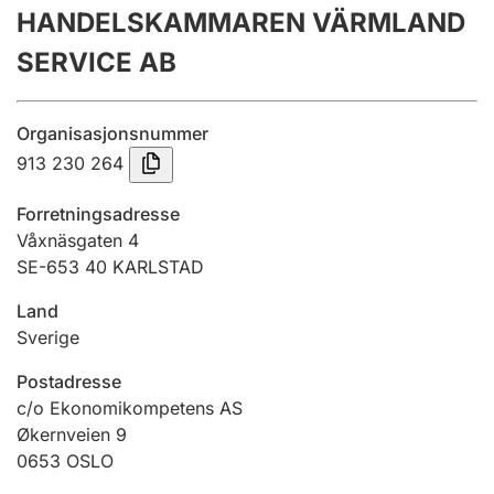
HANDELSKAMMAREN VÄRMLAND
Årsregnskap
SERVICE AB
Innsending og forsinkelsesgebyr
Organisasjonsnummer
Tinglysing
913 230 264
Forretningsadresse
Jeger
Våxnäsgaten 4
Betaling og jegeravgiftskort
SE-653 40 KARLSTAD
Land
Sverige
Ektepaktveileder
Postadresse
c/o Ekonomikompetens AS
Offentlig sektor
Økernveien 9
0653
OSLO