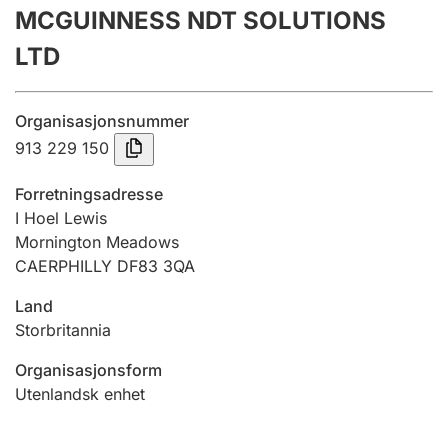
MCGUINNESS NDT SOLUTIONS
Årsregnskap
LTD
Innsending og forsinkelsesgebyr
Organisasjonsnummer
Tinglysing
913 229 150
Forretningsadresse
Jeger
I Hoel Lewis
Betaling og jegeravgiftskort
Mornington Meadows
CAERPHILLY DF83 3QA
Land
Ektepaktveileder
Storbritannia
Organisasjonsform
Offentlig sektor
Utenlandsk enhet