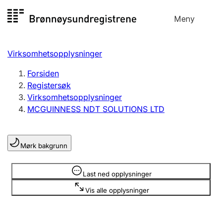
Hopp
Meny
Registersøk
til
Søk
Velg språk
innhold
Virksomhetsopplysninger
Aksjeselskap
Registrere, endre, slette
Forsiden
Registersøk
Virksomhetsopplysninger
Enkeltpersonforetak
MCGUINNESS NDT SOLUTIONS LTD
Registrere, endre, slette
Mørk bakgrunn
Lag og forening
Registrere, endre, slette
Opplysninger er skjult
Last ned opplysninger
Vis alle opplysninger
Flere organisasjonsformer