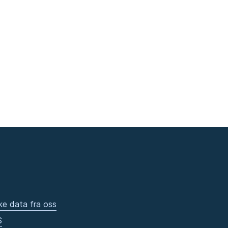
ke data fra oss
S