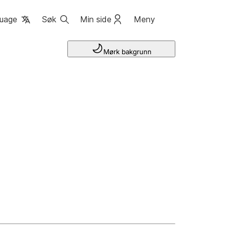
uage
Søk
Min side
Meny
Mørk bakgrunn