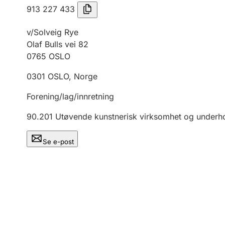
913 227 433
v/Solveig Rye
Olaf Bulls vei 82
0765
OSLO
0301
OSLO
,
Norge
Forening/lag/innretning
90.201
Utøvende kunstnerisk virksomhet og underh
Se e-post