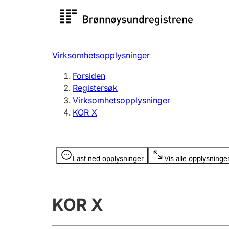
Registersøk
Aksjesel
Registrer
Virksomhetsopplysninger
Lag og forening
Flere
Forsiden
Registrere, endre, slette
organisa
Registersøk
Virksomhetsopplysninger
KOR X
Tinglysing
Jeger
Betaling 
Opplysninger er skjult
Last ned opplysninger
Vis alle opplysninge
Offentlig sektor
Andre t
KOR X