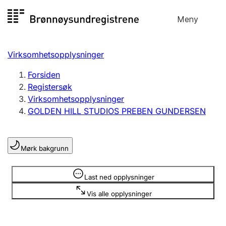
Hopp
Meny
Registersøk
til
Søk
Velg språk
innhold
Virksomhetsopplysninger
Aksjeselskap
Registrere, endre, slette
Forsiden
Registersøk
Virksomhetsopplysninger
Enkeltpersonforetak
GOLDEN HILL STUDIOS PREBEN GUNDERSEN
Registrere, endre, slette
Mørk bakgrunn
Lag og forening
Registrere, endre, slette
Opplysninger er skjult
Last ned opplysninger
Vis alle opplysninger
Flere organisasjonsformer