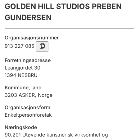
GOLDEN HILL STUDIOS PREBEN
Årsregnskap
GUNDERSEN
Innsending og forsinkelsesgebyr
Organisasjonsnummer
Tinglysing
913 227 085
Forretningsadresse
Jeger
Leangjordet 30
Betaling og jegeravgiftskort
1394
NESBRU
Kommune, land
3203
ASKER
,
Norge
Ektepaktveileder
Organisasjonsform
Enkeltpersonforetak
Offentlig sektor
Næringskode
90.201
Utøvende kunstnerisk virksomhet og