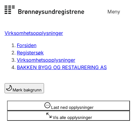
Hopp
Meny
Registersøk
til
Søk
Velg språk
innhold
Virksomhetsopplysninger
Aksjeselskap
Registrere, endre, slette
Forsiden
Registersøk
Virksomhetsopplysninger
Enkeltpersonforetak
BAKKEN BYGG OG RESTAURERING AS
Registrere, endre, slette
Mørk bakgrunn
Lag og forening
Registrere, endre, slette
Opplysninger er skjult
Last ned opplysninger
Vis alle opplysninger
Flere organisasjonsformer