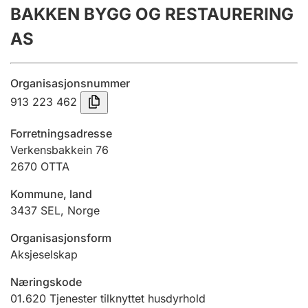
BAKKEN BYGG OG RESTAURERING
Årsregnskap
AS
Innsending og forsinkelsesgebyr
Organisasjonsnummer
Tinglysing
913 223 462
Forretningsadresse
Jeger
Verkensbakkein 76
Betaling og jegeravgiftskort
2670
OTTA
Kommune, land
3437
SEL
,
Norge
Ektepaktveileder
Organisasjonsform
Aksjeselskap
Offentlig sektor
Næringskode
01.620
Tjenester tilknyttet husdyrhold