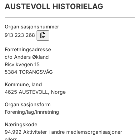
AUSTEVOLL HISTORIELAG
Årsregnskap
Innsending og forsinkelsesgebyr
Organisasjonsnummer
913 223 268
Tinglysing
Forretningsadresse
c/o Anders Økland
Risvikvegen 15
Jeger
5384
TORANGSVÅG
Betaling og jegeravgiftskort
Kommune, land
4625
AUSTEVOLL
,
Norge
Ektepaktveileder
Organisasjonsform
Forening/lag/innretning
Offentlig sektor
Næringskode
94.992
Aktiviteter i andre medlemsorganisasjoner
ellers