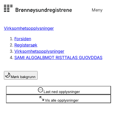
Hopp
Meny
Registersøk
til
Søk
Velg språk
innhold
Virksomhetsopplysninger
Aksjeselskap
Registrere, endre, slette
Forsiden
Registersøk
Virksomhetsopplysninger
Enkeltpersonforetak
SAMI ALGOALBMOT RISTTALAS GUOVDDAS
Registrere, endre, slette
Mørk bakgrunn
Lag og forening
Registrere, endre, slette
Opplysninger er skjult
Last ned opplysninger
Vis alle opplysninger
Flere organisasjonsformer