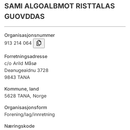
SAMI ALGOALBMOT RISTTALAS
Årsregnskap
GUOVDDAS
Innsending og forsinkelsesgebyr
Organisasjonsnummer
Tinglysing
913 214 064
Forretningsadresse
Jeger
c/o Arild Måsø
Betaling og jegeravgiftskort
Deanugeaidnu 3728
9843
TANA
Kommune, land
Ektepaktveileder
5628
TANA
,
Norge
Organisasjonsform
Offentlig sektor
Forening/lag/innretning
Næringskode