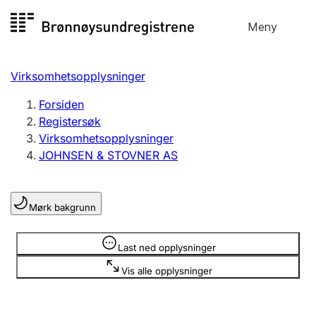
Hopp
Meny
Registersøk
til
Søk
Velg språk
innhold
Virksomhetsopplysninger
Aksjeselskap
Registrere, endre, slette
Forsiden
Registersøk
Virksomhetsopplysninger
Enkeltpersonforetak
JOHNSEN & STOVNER AS
Registrere, endre, slette
Mørk bakgrunn
Lag og forening
Registrere, endre, slette
Opplysninger er skjult
Last ned opplysninger
Vis alle opplysninger
Flere organisasjonsformer