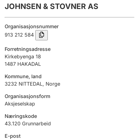
JOHNSEN & STOVNER AS
Årsregnskap
Innsending og forsinkelsesgebyr
Organisasjonsnummer
913 212 584
Tinglysing
Forretningsadresse
Kirkebyenga 18
1487
HAKADAL
Jeger
Betaling og jegeravgiftskort
Kommune, land
3232
NITTEDAL
,
Norge
Ektepaktveileder
Organisasjonsform
Aksjeselskap
Næringskode
Offentlig sektor
43.120
Grunnarbeid
E-post