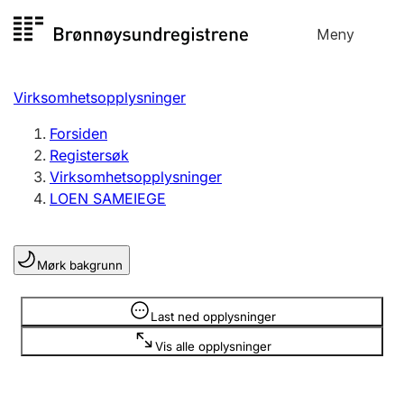
Hopp
Meny
Registersøk
til
Søk
Velg språk
innhold
Virksomhetsopplysninger
Aksjeselskap
Registrere, endre, slette
Forsiden
Registersøk
Virksomhetsopplysninger
Enkeltpersonforetak
LOEN SAMEIEGE
Registrere, endre, slette
Mørk bakgrunn
Lag og forening
Registrere, endre, slette
Opplysninger er skjult
Last ned opplysninger
Vis alle opplysninger
Flere organisasjonsformer