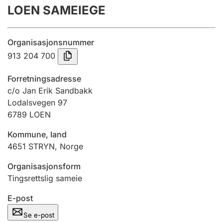
LOEN SAMEIEGE
Årsregnskap
Innsending og forsinkelsesgebyr
Organisasjonsnummer
913 204 700
Tinglysing
Forretningsadresse
c/o Jan Erik Sandbakk
Lodalsvegen 97
Jeger
6789
LOEN
Betaling og jegeravgiftskort
Kommune, land
4651
STRYN
,
Norge
Ektepaktveileder
Organisasjonsform
Tingsrettslig sameie
Offentlig sektor
E-post
Se e-post