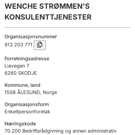
WENCHE STRØMMEN'S
Årsregnskap
KONSULENTTJENESTER
Innsending og forsinkelsesgebyr
Organisasjonsnummer
Tinglysing
913 203 771
Forretningsadresse
Jeger
Liavegen 7
Betaling og jegeravgiftskort
6260
SKODJE
Kommune, land
1508
ÅLESUND
,
Norge
Ektepaktveileder
Organisasjonsform
Enkeltpersonforetak
Offentlig sektor
Næringskode
70.200
Bedriftsrådgivning og annen administrativ