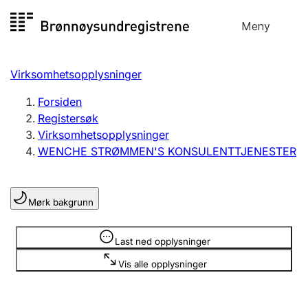
Hopp
Meny
Registersøk
til
Søk
Velg språk
innhold
Virksomhetsopplysninger
Aksjeselskap
Registrere, endre, slette
Forsiden
Registersøk
Virksomhetsopplysninger
Enkeltpersonforetak
WENCHE STRØMMEN'S KONSULENTTJENESTER
Registrere, endre, slette
Mørk bakgrunn
Lag og forening
Registrere, endre, slette
Opplysninger er skjult
Last ned opplysninger
Vis alle opplysninger
Flere organisasjonsformer