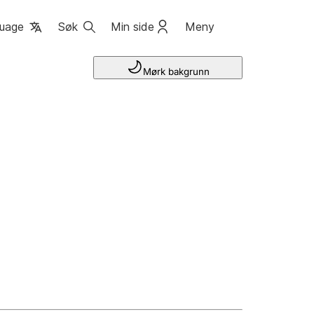
uage
Søk
Min side
Meny
Mørk bakgrunn