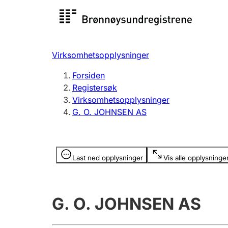
Registersøk
Aksjesel
Registrer
Virksomhetsopplysninger
Lag og forening
Flere
Forsiden
Registrere, endre, slette
organisa
Registersøk
Virksomhetsopplysninger
G. O. JOHNSEN AS
Tinglysing
Jeger
Betaling 
Opplysninger er skjult
Last ned opplysninger
Vis alle opplysninge
Offentlig sektor
Andre t
G. O. JOHNSEN AS