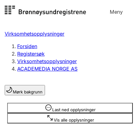
Hopp
Meny
Registersøk
til
Søk
Velg språk
innhold
Virksomhetsopplysninger
Aksjeselskap
Registrere, endre, slette
Forsiden
Registersøk
Virksomhetsopplysninger
Enkeltpersonforetak
ACADEMEDIA NORGE AS
Registrere, endre, slette
Mørk bakgrunn
Lag og forening
Registrere, endre, slette
Opplysninger er skjult
Last ned opplysninger
Vis alle opplysninger
Flere organisasjonsformer