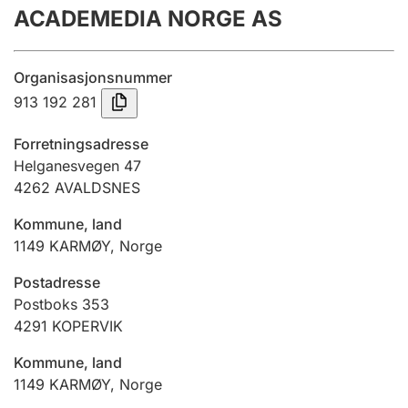
ACADEMEDIA NORGE AS
Årsregnskap
Innsending og forsinkelsesgebyr
Organisasjonsnummer
913 192 281
Tinglysing
Forretningsadresse
Helganesvegen 47
4262
AVALDSNES
Jeger
Betaling og jegeravgiftskort
Kommune, land
1149
KARMØY
,
Norge
Ektepaktveileder
Postadresse
Postboks 353
4291
KOPERVIK
Offentlig sektor
Kommune, land
1149
KARMØY
,
Norge