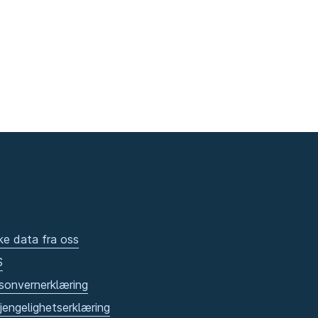
ke data fra oss
S
sonvernerklæring
gjengelighetserklæring