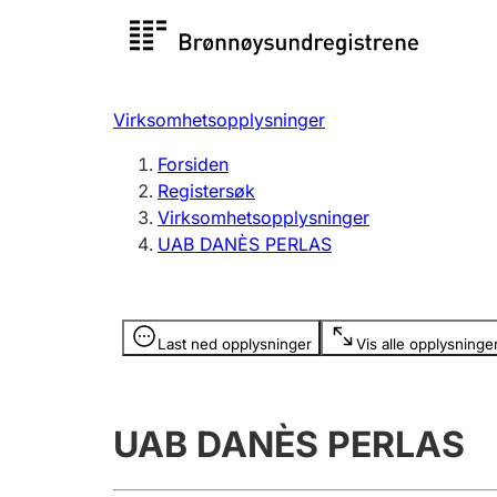
Registersøk
Aksjesel
Registrer
Virksomhetsopplysninger
Lag og forening
Flere
Forsiden
Registrere, endre, slette
organisa
Registersøk
Virksomhetsopplysninger
UAB DANÈS PERLAS
Tinglysing
Jeger
Betaling 
Opplysninger er skjult
Last ned opplysninger
Vis alle opplysninge
Offentlig sektor
Andre t
UAB DANÈS PERLAS