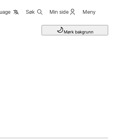
uage
Søk
Min side
Meny
Mørk bakgrunn