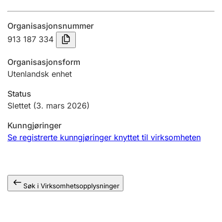
Årsregnskap
Organisasjonsnummer
Innsending og forsinkelsesgebyr
913 187 334
Organisasjonsform
Tinglysing
Utenlandsk enhet
Status
Jeger
Slettet
(3. mars 2026)
Betaling og jegeravgiftskort
Kunngjøringer
Se registrerte kunngjøringer knyttet til virksomheten
Ektepaktveileder
Søk i Virksomhetsopplysninger
Offentlig sektor