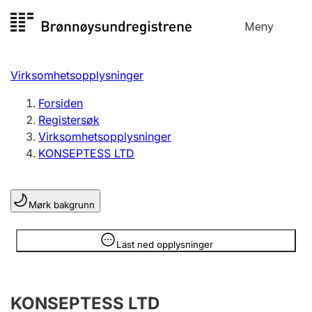
Hopp
Meny
Registersøk
til
Søk
Velg språk
innhold
Virksomhetsopplysninger
Aksjeselskap
Registrere, endre, slette
Forsiden
Registersøk
Virksomhetsopplysninger
Enkeltpersonforetak
KONSEPTESS LTD
Registrere, endre, slette
Mørk bakgrunn
Lag og forening
Registrere, endre, slette
Opplysninger er skjult
Last ned opplysninger
Flere organisasjonsformer
KONSEPTESS LTD