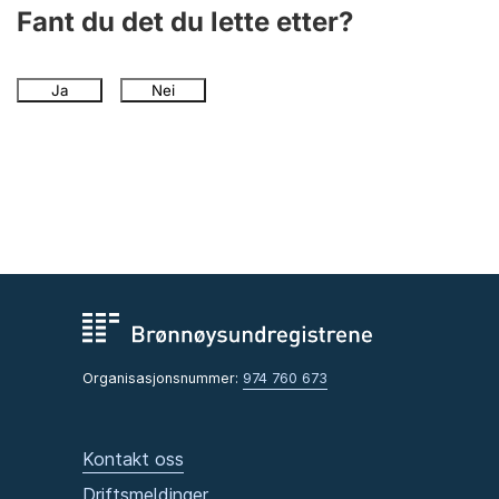
Andre tema
Fant du det du lette etter?
Ja
Nei
Organisasjonsnummer:
974 760 673
Kontakt oss
Driftsmeldinger