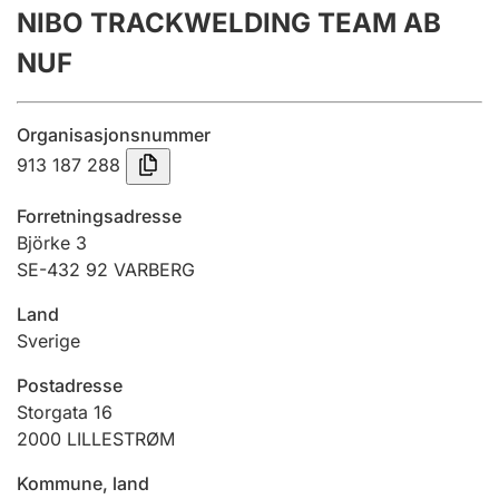
NIBO TRACKWELDING TEAM AB
Årsregnskap
NUF
Innsending og forsinkelsesgebyr
Organisasjonsnummer
Tinglysing
913 187 288
Forretningsadresse
Jeger
Björke 3
Betaling og jegeravgiftskort
SE-432 92 VARBERG
Land
Sverige
Ektepaktveileder
Postadresse
Storgata 16
Offentlig sektor
2000
LILLESTRØM
Kommune, land