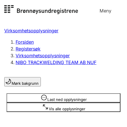
Hopp
Meny
Registersøk
til
Søk
Velg språk
innhold
Virksomhetsopplysninger
Aksjeselskap
Registrere, endre, slette
Forsiden
Registersøk
Virksomhetsopplysninger
Enkeltpersonforetak
NIBO TRACKWELDING TEAM AB NUF
Registrere, endre, slette
Mørk bakgrunn
Lag og forening
Registrere, endre, slette
Opplysninger er skjult
Last ned opplysninger
Vis alle opplysninger
Flere organisasjonsformer