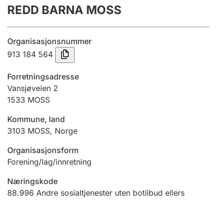
REDD BARNA MOSS
Årsregnskap
Innsending og forsinkelsesgebyr
Organisasjonsnummer
913 184 564
Tinglysing
Forretningsadresse
Vansjøveien 2
1533
MOSS
Jeger
Betaling og jegeravgiftskort
Kommune, land
3103
MOSS
,
Norge
Ektepaktveileder
Organisasjonsform
Forening/lag/innretning
Næringskode
Offentlig sektor
88.996
Andre sosialtjenester uten botilbud ellers