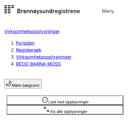
Hopp
Meny
Registersøk
til
Søk
Velg språk
innhold
Virksomhetsopplysninger
Aksjeselskap
Registrere, endre, slette
Forsiden
Registersøk
Virksomhetsopplysninger
Enkeltpersonforetak
REDD BARNA MOSS
Registrere, endre, slette
Mørk bakgrunn
Lag og forening
Registrere, endre, slette
Opplysninger er skjult
Last ned opplysninger
Vis alle opplysninger
Flere organisasjonsformer