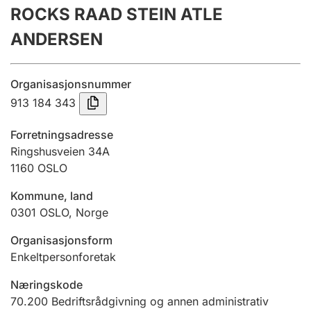
ROCKS RAAD STEIN ATLE
Årsregnskap
ANDERSEN
Innsending og forsinkelsesgebyr
Organisasjonsnummer
Tinglysing
913 184 343
Forretningsadresse
Jeger
Ringshusveien 34A
Betaling og jegeravgiftskort
1160
OSLO
Kommune, land
0301
OSLO
,
Norge
Ektepaktveileder
Organisasjonsform
Enkeltpersonforetak
Offentlig sektor
Næringskode
70.200
Bedriftsrådgivning og annen administrativ