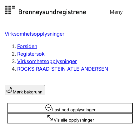
Hopp
Meny
Registersøk
til
Søk
Velg språk
innhold
Virksomhetsopplysninger
Aksjeselskap
Registrere, endre, slette
Forsiden
Registersøk
Virksomhetsopplysninger
Enkeltpersonforetak
ROCKS RAAD STEIN ATLE ANDERSEN
Registrere, endre, slette
Mørk bakgrunn
Lag og forening
Registrere, endre, slette
Opplysninger er skjult
Last ned opplysninger
Vis alle opplysninger
Flere organisasjonsformer