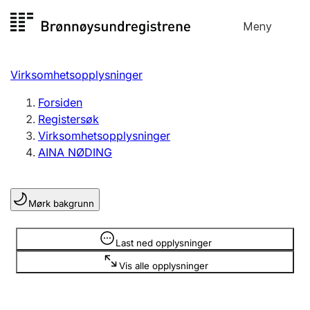
Hopp
Meny
Registersøk
til
Søk
Velg språk
innhold
Virksomhetsopplysninger
Aksjeselskap
Registrere, endre, slette
Forsiden
Registersøk
Virksomhetsopplysninger
Enkeltpersonforetak
AINA NØDING
Registrere, endre, slette
Mørk bakgrunn
Lag og forening
Registrere, endre, slette
Opplysninger er skjult
Last ned opplysninger
Vis alle opplysninger
Flere organisasjonsformer