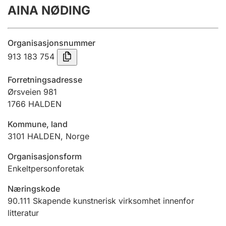
AINA NØDING
Årsregnskap
Innsending og forsinkelsesgebyr
Organisasjonsnummer
913 183 754
Tinglysing
Forretningsadresse
Ørsveien 981
1766
HALDEN
Jeger
Betaling og jegeravgiftskort
Kommune, land
3101
HALDEN
,
Norge
Ektepaktveileder
Organisasjonsform
Enkeltpersonforetak
Næringskode
Offentlig sektor
90.111
Skapende kunstnerisk virksomhet innenfor
litteratur