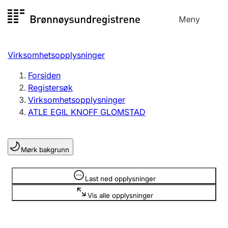
Hopp
Meny
Registersøk
til
Søk
Velg språk
innhold
Virksomhetsopplysninger
Aksjeselskap
Registrere, endre, slette
Forsiden
Registersøk
Virksomhetsopplysninger
Enkeltpersonforetak
ATLE EGIL KNOFF GLOMSTAD
Registrere, endre, slette
Mørk bakgrunn
Lag og forening
Registrere, endre, slette
Opplysninger er skjult
Last ned opplysninger
Vis alle opplysninger
Flere organisasjonsformer