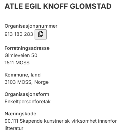
ATLE EGIL KNOFF GLOMSTAD
Årsregnskap
Innsending og forsinkelsesgebyr
Organisasjonsnummer
913 180 283
Tinglysing
Forretningsadresse
Gimleveien 50
1511
MOSS
Jeger
Betaling og jegeravgiftskort
Kommune, land
3103
MOSS
,
Norge
Ektepaktveileder
Organisasjonsform
Enkeltpersonforetak
Næringskode
Offentlig sektor
90.111
Skapende kunstnerisk virksomhet innenfor
litteratur