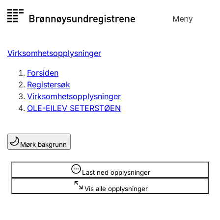
Hopp
Meny
Registersøk
til
Søk
Velg språk
innhold
Virksomhetsopplysninger
Aksjeselskap
Registrere, endre, slette
Forsiden
Registersøk
Virksomhetsopplysninger
Enkeltpersonforetak
OLE-EILEV SETERSTØEN
Registrere, endre, slette
Mørk bakgrunn
Lag og forening
Registrere, endre, slette
Opplysninger er skjult
Last ned opplysninger
Vis alle opplysninger
Flere organisasjonsformer