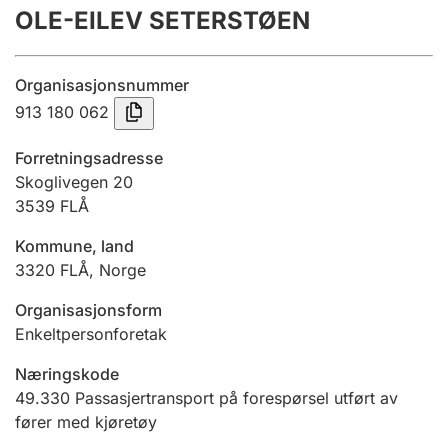
OLE-EILEV SETERSTØEN
Årsregnskap
Innsending og forsinkelsesgebyr
Organisasjonsnummer
913 180 062
Tinglysing
Forretningsadresse
Skoglivegen 20
3539
FLÅ
Jeger
Betaling og jegeravgiftskort
Kommune, land
3320
FLÅ
,
Norge
Ektepaktveileder
Organisasjonsform
Enkeltpersonforetak
Næringskode
Offentlig sektor
49.330
Passasjertransport på forespørsel utført av
fører med kjøretøy