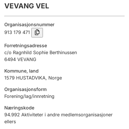
VEVANG VEL
Årsregnskap
Innsending og forsinkelsesgebyr
Organisasjonsnummer
913 179 471
Tinglysing
Forretningsadresse
c/o Ragnhild Sophie Berthinussen
6494
VEVANG
Jeger
Betaling og jegeravgiftskort
Kommune, land
1579
HUSTADVIKA
,
Norge
Ektepaktveileder
Organisasjonsform
Forening/lag/innretning
Næringskode
Offentlig sektor
94.992
Aktiviteter i andre medlemsorganisasjoner
ellers