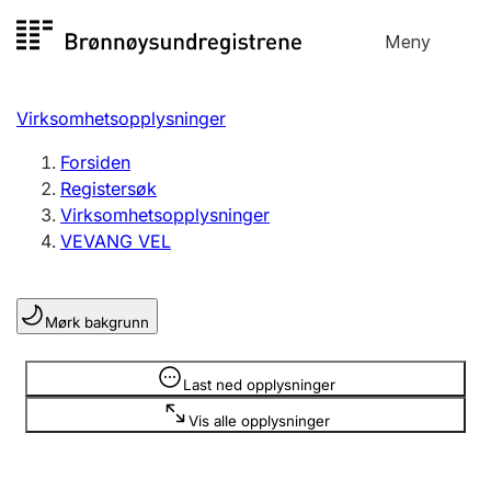
Hopp
Meny
Registersøk
til
Søk
Velg språk
innhold
Virksomhetsopplysninger
Aksjeselskap
Registrere, endre, slette
Forsiden
Registersøk
Virksomhetsopplysninger
Enkeltpersonforetak
VEVANG VEL
Registrere, endre, slette
Mørk bakgrunn
Lag og forening
Registrere, endre, slette
Opplysninger er skjult
Last ned opplysninger
Vis alle opplysninger
Flere organisasjonsformer