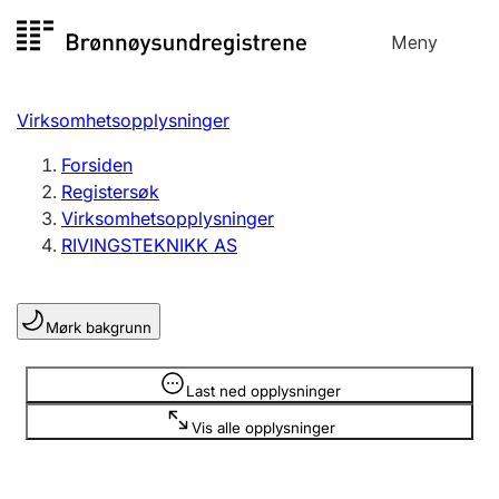
Hopp
Meny
Registersøk
til
Søk
Velg språk
innhold
Virksomhetsopplysninger
Aksjeselskap
Registrere, endre, slette
Forsiden
Registersøk
Virksomhetsopplysninger
Enkeltpersonforetak
RIVINGSTEKNIKK AS
Registrere, endre, slette
Mørk bakgrunn
Lag og forening
Registrere, endre, slette
Opplysninger er skjult
Last ned opplysninger
Vis alle opplysninger
Flere organisasjonsformer