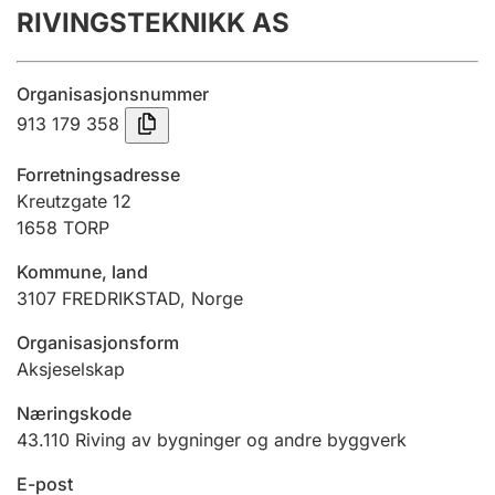
RIVINGSTEKNIKK AS
Årsregnskap
Innsending og forsinkelsesgebyr
Organisasjonsnummer
913 179 358
Tinglysing
Forretningsadresse
Kreutzgate 12
1658
TORP
Jeger
Betaling og jegeravgiftskort
Kommune, land
3107
FREDRIKSTAD
,
Norge
Ektepaktveileder
Organisasjonsform
Aksjeselskap
Næringskode
Offentlig sektor
43.110
Riving av bygninger og andre byggverk
E-post