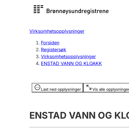
Registersøk
Aksjesel
Registrer
Virksomhetsopplysninger
Lag og forening
Flere
Forsiden
Registrere, endre, slette
organisa
Registersøk
Virksomhetsopplysninger
ENSTAD VANN OG KLOAKK
Tinglysing
Jeger
Betaling 
Opplysninger er skjult
Last ned opplysninger
Vis alle opplysninge
Offentlig sektor
Andre t
ENSTAD VANN OG K