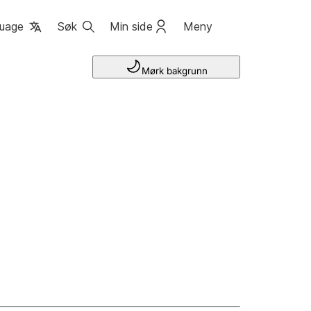
uage
Søk
Min side
Meny
Mørk bakgrunn