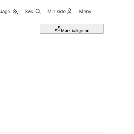
uage
Søk
Min side
Meny
Mørk bakgrunn