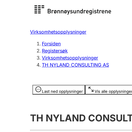
Registersøk
Aksjesel
Registrer
Virksomhetsopplysninger
Lag og forening
Flere
Forsiden
Registrere, endre, slette
organisa
Registersøk
Virksomhetsopplysninger
TH NYLAND CONSULTING AS
Tinglysing
Jeger
Betaling 
Opplysninger er skjult
Last ned opplysninger
Vis alle opplysninge
Offentlig sektor
Andre t
TH NYLAND CONSULT