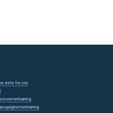
ke data fra oss
S
sonvernerklæring
gjengelighetserklæring