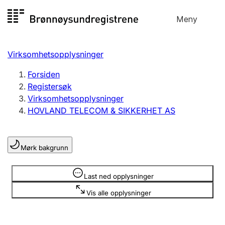
Hopp
Meny
Registersøk
til
Søk
Velg språk
innhold
Virksomhetsopplysninger
Aksjeselskap
Registrere, endre, slette
Forsiden
Registersøk
Virksomhetsopplysninger
Enkeltpersonforetak
HOVLAND TELECOM & SIKKERHET AS
Registrere, endre, slette
Mørk bakgrunn
Lag og forening
Registrere, endre, slette
Opplysninger er skjult
Last ned opplysninger
Vis alle opplysninger
Flere organisasjonsformer