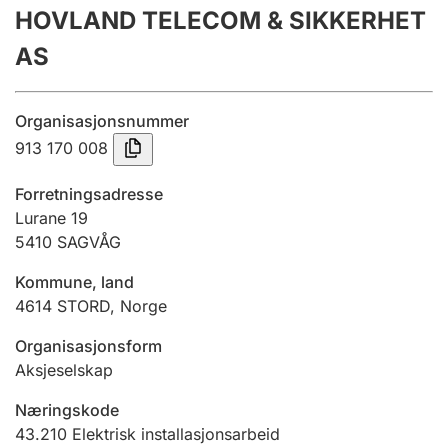
HOVLAND TELECOM & SIKKERHET
Årsregnskap
AS
Innsending og forsinkelsesgebyr
Organisasjonsnummer
Tinglysing
913 170 008
Forretningsadresse
Jeger
Lurane 19
Betaling og jegeravgiftskort
5410
SAGVÅG
Kommune, land
4614
STORD
,
Norge
Ektepaktveileder
Organisasjonsform
Aksjeselskap
Offentlig sektor
Næringskode
43.210
Elektrisk installasjonsarbeid