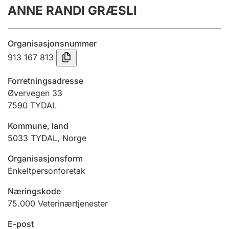
ANNE RANDI GRÆSLI
Årsregnskap
Innsending og forsinkelsesgebyr
Organisasjonsnummer
913 167 813
Tinglysing
Forretningsadresse
Øvervegen 33
7590
TYDAL
Jeger
Betaling og jegeravgiftskort
Kommune, land
5033
TYDAL
,
Norge
Ektepaktveileder
Organisasjonsform
Enkeltpersonforetak
Næringskode
Offentlig sektor
75.000
Veterinærtjenester
E-post