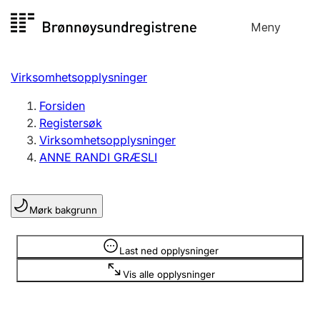
Hopp
Meny
Registersøk
til
Søk
Velg språk
innhold
Virksomhetsopplysninger
Aksjeselskap
Registrere, endre, slette
Forsiden
Registersøk
Virksomhetsopplysninger
Enkeltpersonforetak
ANNE RANDI GRÆSLI
Registrere, endre, slette
Mørk bakgrunn
Lag og forening
Registrere, endre, slette
Opplysninger er skjult
Last ned opplysninger
Vis alle opplysninger
Flere organisasjonsformer