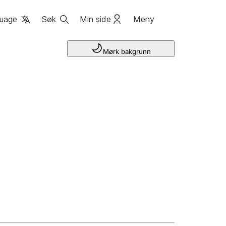
uage
Søk
Min side
Meny
Mørk bakgrunn