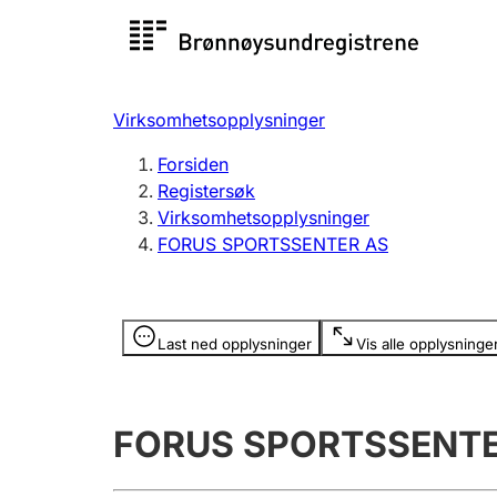
Registersøk
Aksjesel
Registrer
Virksomhetsopplysninger
Lag og forening
Flere
Forsiden
Registrere, endre, slette
organisa
Registersøk
Virksomhetsopplysninger
FORUS SPORTSSENTER AS
Tinglysing
Jeger
Betaling 
Opplysninger er skjult
Last ned opplysninger
Vis alle opplysninge
Offentlig sektor
Andre t
FORUS SPORTSSENTE