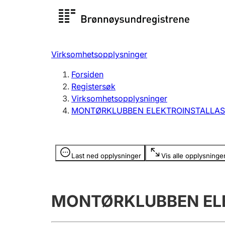
Registersøk
Aksjesel
Registrer
Virksomhetsopplysninger
Lag og forening
Flere
Forsiden
Registrere, endre, slette
organisa
Registersøk
Virksomhetsopplysninger
MONTØRKLUBBEN ELEKTROINSTALLA
Tinglysing
Jeger
Betaling 
Opplysninger er skjult
Last ned opplysninger
Vis alle opplysninge
Offentlig sektor
Andre t
MONTØRKLUBBEN EL