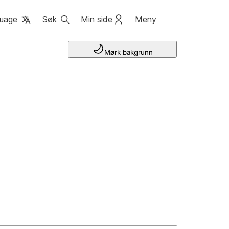
uage
Søk
Min side
Meny
Mørk bakgrunn