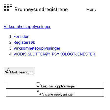
Hopp
Meny
Registersøk
til
Søk
Velg språk
innhold
Virksomhetsopplysninger
Aksjeselskap
Registrere, endre, slette
Forsiden
Registersøk
Virksomhetsopplysninger
Enkeltpersonforetak
VIGDIS SLOTTERØY PSYKOLOGTJENESTER
Registrere, endre, slette
Mørk bakgrunn
Lag og forening
Registrere, endre, slette
Opplysninger er skjult
Last ned opplysninger
Vis alle opplysninger
Flere organisasjonsformer