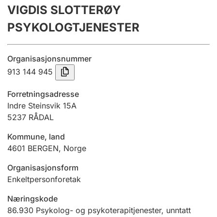
VIGDIS SLOTTERØY
Årsregnskap
PSYKOLOGTJENESTER
Innsending og forsinkelsesgebyr
Organisasjonsnummer
Tinglysing
913 144 945
Forretningsadresse
Jeger
Indre Steinsvik 15A
Betaling og jegeravgiftskort
5237
RÅDAL
Kommune, land
4601
BERGEN
,
Norge
Ektepaktveileder
Organisasjonsform
Enkeltpersonforetak
Offentlig sektor
Næringskode
86.930
Psykolog- og psykoterapitjenester, unntatt