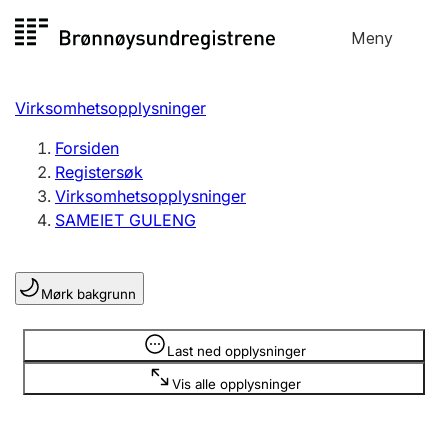
Hopp
Meny
Registersøk
til
Søk
Velg språk
innhold
Virksomhetsopplysninger
Aksjeselskap
Registrere, endre, slette
Forsiden
Registersøk
Virksomhetsopplysninger
Enkeltpersonforetak
SAMEIET GULENG
Registrere, endre, slette
Mørk bakgrunn
Lag og forening
Registrere, endre, slette
Opplysninger er skjult
Last ned opplysninger
Vis alle opplysninger
Flere organisasjonsformer