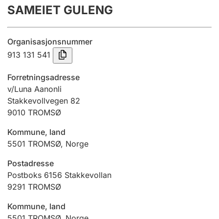
SAMEIET GULENG
Årsregnskap
Innsending og forsinkelsesgebyr
Organisasjonsnummer
913 131 541
Tinglysing
Forretningsadresse
v/Luna Aanonli
Stakkevollvegen 82
Jeger
9010
TROMSØ
Betaling og jegeravgiftskort
Kommune, land
5501
TROMSØ
,
Norge
Ektepaktveileder
Postadresse
Postboks 6156 Stakkevollan
9291
TROMSØ
Offentlig sektor
Kommune, land
5501
TROMSØ
,
Norge