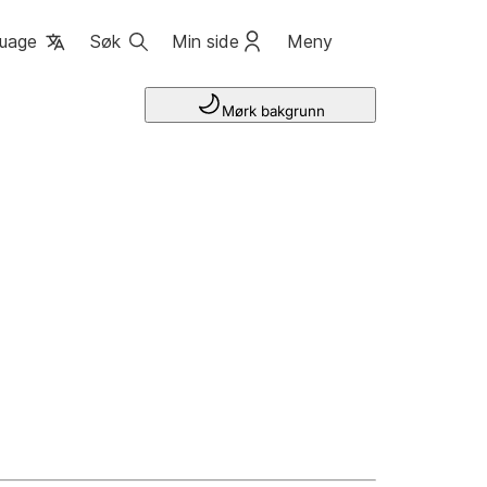
uage
Søk
Min side
Meny
Mørk bakgrunn