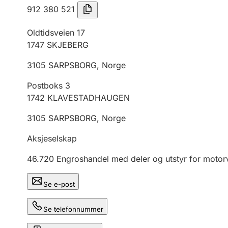
912 380 521
Oldtidsveien 17
1747
SKJEBERG
3105
SARPSBORG
,
Norge
Postboks 3
1742
KLAVESTADHAUGEN
3105
SARPSBORG
,
Norge
Aksjeselskap
46.720
Engroshandel med deler og utstyr for moto
Se e-post
Se telefonnummer