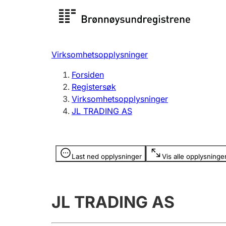
Registersøk
Aksjesel
Registrer
Virksomhetsopplysninger
Lag og forening
Flere
Forsiden
Registrere, endre, slette
organisa
Registersøk
Virksomhetsopplysninger
JL TRADING AS
Tinglysing
Jeger
Betaling 
Opplysninger er skjult
Last ned opplysninger
Vis alle opplysninge
Offentlig sektor
Andre t
JL TRADING AS