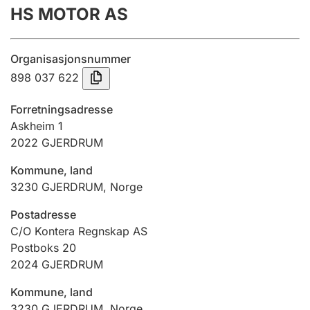
HS MOTOR AS
Årsregnskap
Innsending og forsinkelsesgebyr
Organisasjonsnummer
898 037 622
Tinglysing
Forretningsadresse
Askheim 1
2022
GJERDRUM
Jeger
Betaling og jegeravgiftskort
Kommune, land
3230
GJERDRUM
,
Norge
Ektepaktveileder
Postadresse
C/O Kontera Regnskap AS
Postboks 20
2024
GJERDRUM
Offentlig sektor
Kommune, land
3230
GJERDRUM
,
Norge