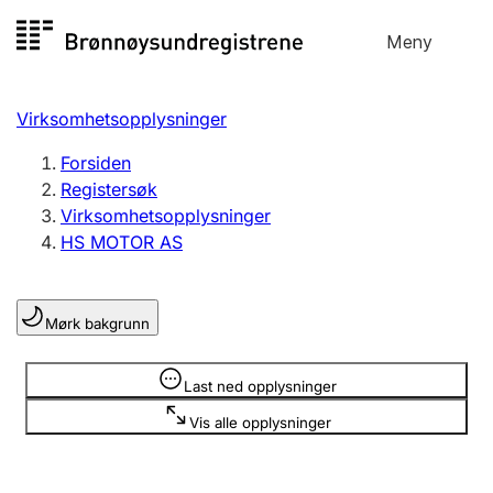
Hopp
Meny
Registersøk
til
Søk
Velg språk
innhold
Virksomhetsopplysninger
Aksjeselskap
Registrere, endre, slette
Forsiden
Registersøk
Virksomhetsopplysninger
Enkeltpersonforetak
HS MOTOR AS
Registrere, endre, slette
Mørk bakgrunn
Lag og forening
Registrere, endre, slette
Opplysninger er skjult
Last ned opplysninger
Vis alle opplysninger
Flere organisasjonsformer