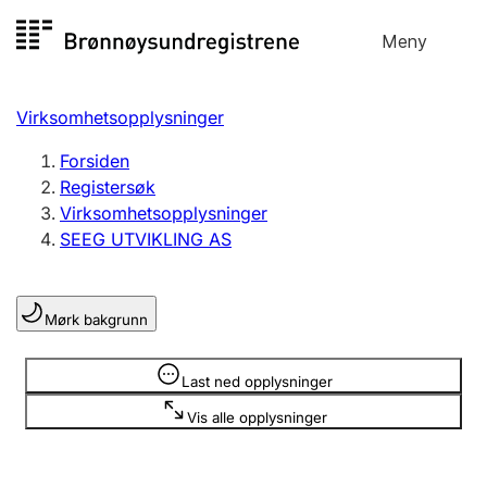
Hopp
Meny
Registersøk
til
Søk
Velg språk
innhold
Virksomhetsopplysninger
Aksjeselskap
Registrere, endre, slette
Forsiden
Registersøk
Virksomhetsopplysninger
Enkeltpersonforetak
SEEG UTVIKLING AS
Registrere, endre, slette
Mørk bakgrunn
Lag og forening
Registrere, endre, slette
Opplysninger er skjult
Last ned opplysninger
Vis alle opplysninger
Flere organisasjonsformer