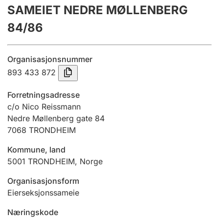
SAMEIET NEDRE MØLLENBERG
Årsregnskap
84/86
Innsending og forsinkelsesgebyr
Organisasjonsnummer
Tinglysing
893 433 872
Forretningsadresse
Jeger
c/o Nico Reissmann
Betaling og jegeravgiftskort
Nedre Møllenberg gate 84
7068
TRONDHEIM
Kommune, land
Ektepaktveileder
5001
TRONDHEIM
,
Norge
Organisasjonsform
Offentlig sektor
Eierseksjonssameie
Næringskode