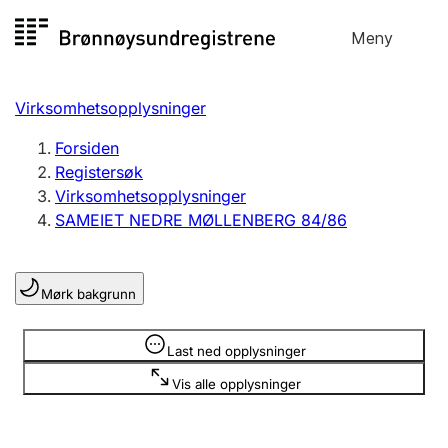
Hopp
Meny
Registersøk
til
Søk
Velg språk
innhold
Virksomhetsopplysninger
Aksjeselskap
Registrere, endre, slette
Forsiden
Registersøk
Virksomhetsopplysninger
Enkeltpersonforetak
SAMEIET NEDRE MØLLENBERG 84/86
Registrere, endre, slette
Mørk bakgrunn
Lag og forening
Registrere, endre, slette
Opplysninger er skjult
Last ned opplysninger
Vis alle opplysninger
Flere organisasjonsformer