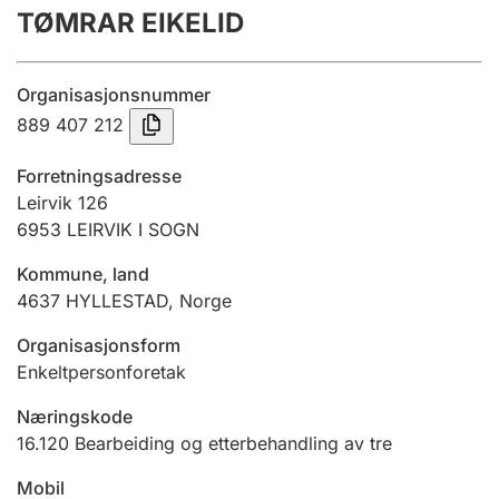
TØMRAR EIKELID
Årsregnskap
Innsending og forsinkelsesgebyr
Organisasjonsnummer
889 407 212
Tinglysing
Forretningsadresse
Leirvik 126
6953
LEIRVIK I SOGN
Jeger
Betaling og jegeravgiftskort
Kommune, land
4637
HYLLESTAD
,
Norge
Ektepaktveileder
Organisasjonsform
Enkeltpersonforetak
Næringskode
Offentlig sektor
16.120
Bearbeiding og etterbehandling av tre
Mobil