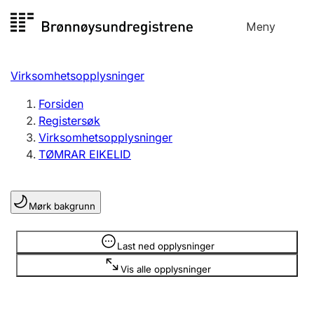
Hopp
Meny
Registersøk
til
Søk
Velg språk
innhold
Virksomhetsopplysninger
Aksjeselskap
Registrere, endre, slette
Forsiden
Registersøk
Virksomhetsopplysninger
Enkeltpersonforetak
TØMRAR EIKELID
Registrere, endre, slette
Mørk bakgrunn
Lag og forening
Registrere, endre, slette
Opplysninger er skjult
Last ned opplysninger
Vis alle opplysninger
Flere organisasjonsformer