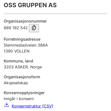
OSS GRUPPEN AS
Årsregnskap
Innsending og forsinkelsesgebyr
Organisasjonsnummer
889 192 542
Tinglysing
Forretningsadresse
Slemmestadveien 386A
1390
VOLLEN
Jeger
Betaling og jegeravgiftskort
Kommune, land
3203
ASKER
,
Norge
Ektepaktveileder
Organisasjonsform
Aksjeselskap
Konsernopplysninger
Offentlig sektor
Inngår i konsern
Konsernstruktur (CSV)