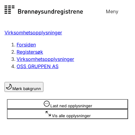
Hopp
Meny
Registersøk
til
Søk
Velg språk
innhold
Virksomhetsopplysninger
Aksjeselskap
Registrere, endre, slette
Forsiden
Registersøk
Virksomhetsopplysninger
Enkeltpersonforetak
OSS GRUPPEN AS
Registrere, endre, slette
Mørk bakgrunn
Lag og forening
Registrere, endre, slette
Opplysninger er skjult
Last ned opplysninger
Vis alle opplysninger
Flere organisasjonsformer