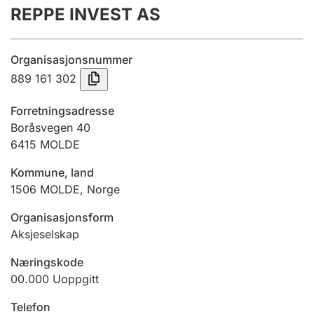
REPPE INVEST AS
Årsregnskap
Innsending og forsinkelsesgebyr
Organisasjonsnummer
889 161 302
Tinglysing
Forretningsadresse
Boråsvegen 40
6415
MOLDE
Jeger
Betaling og jegeravgiftskort
Kommune, land
1506
MOLDE
,
Norge
Ektepaktveileder
Organisasjonsform
Aksjeselskap
Næringskode
Offentlig sektor
00.000
Uoppgitt
Telefon