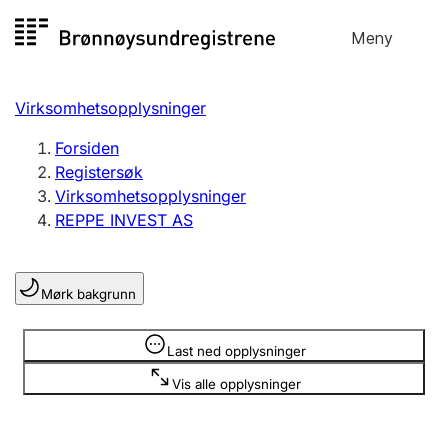
Hopp
Meny
Registersøk
til
Søk
Velg språk
innhold
Virksomhetsopplysninger
Aksjeselskap
Registrere, endre, slette
Forsiden
Registersøk
Virksomhetsopplysninger
Enkeltpersonforetak
REPPE INVEST AS
Registrere, endre, slette
Mørk bakgrunn
Lag og forening
Registrere, endre, slette
Opplysninger er skjult
Last ned opplysninger
Vis alle opplysninger
Flere organisasjonsformer