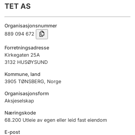
TET AS
Årsregnskap
Innsending og forsinkelsesgebyr
Organisasjonsnummer
889 094 672
Tinglysing
Forretningsadresse
Kirkegaten 25A
3132
HUSØYSUND
Jeger
Betaling og jegeravgiftskort
Kommune, land
3905
TØNSBERG
,
Norge
Ektepaktveileder
Organisasjonsform
Aksjeselskap
Næringskode
Offentlig sektor
68.200
Utleie av egen eller leid fast eiendom
E-post