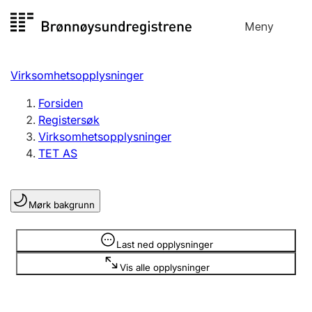
Hopp
Meny
Registersøk
til
Søk
Velg språk
innhold
Virksomhetsopplysninger
Aksjeselskap
Registrere, endre, slette
Forsiden
Registersøk
Virksomhetsopplysninger
Enkeltpersonforetak
TET AS
Registrere, endre, slette
Mørk bakgrunn
Lag og forening
Registrere, endre, slette
Opplysninger er skjult
Last ned opplysninger
Vis alle opplysninger
Flere organisasjonsformer