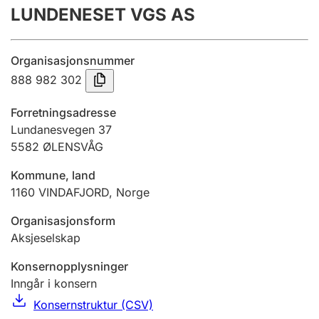
LUNDENESET VGS AS
Årsregnskap
Innsending og forsinkelsesgebyr
Organisasjonsnummer
888 982 302
Tinglysing
Forretningsadresse
Lundanesvegen 37
5582
ØLENSVÅG
Jeger
Betaling og jegeravgiftskort
Kommune, land
1160
VINDAFJORD
,
Norge
Ektepaktveileder
Organisasjonsform
Aksjeselskap
Konsernopplysninger
Offentlig sektor
Inngår i konsern
Konsernstruktur (CSV)