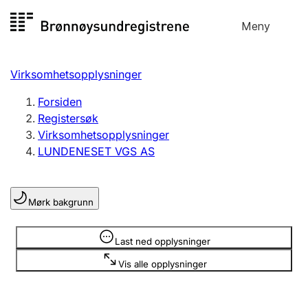
Hopp
Meny
Registersøk
til
Søk
Velg språk
innhold
Virksomhetsopplysninger
Aksjeselskap
Registrere, endre, slette
Forsiden
Registersøk
Virksomhetsopplysninger
Enkeltpersonforetak
LUNDENESET VGS AS
Registrere, endre, slette
Mørk bakgrunn
Lag og forening
Registrere, endre, slette
Opplysninger er skjult
Last ned opplysninger
Vis alle opplysninger
Flere organisasjonsformer