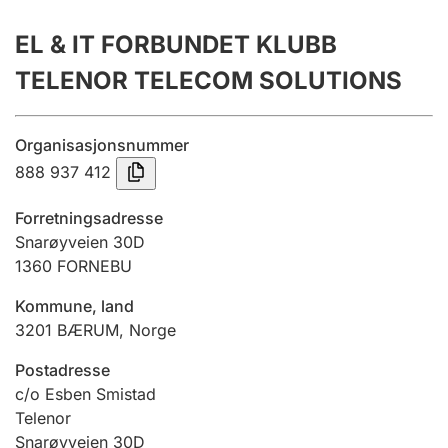
Årsregnskap
EL & IT FORBUNDET KLUBB
Innsending og forsinkelsesgebyr
TELENOR TELECOM SOLUTIONS
Tinglysing
Organisasjonsnummer
888 937 412
Jeger
Forretningsadresse
Betaling og jegeravgiftskort
Snarøyveien 30D
1360
FORNEBU
Kommune, land
Ektepaktveileder
3201
BÆRUM
,
Norge
Postadresse
Offentlig sektor
c/o Esben Smistad
Telenor
Snarøyveien 30D