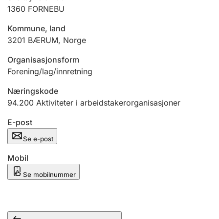
Andre tema
1360
FORNEBU
Kommune, land
3201
BÆRUM
,
Norge
Organisasjonsform
Forening/lag/innretning
Næringskode
94.200
Aktiviteter i arbeidstakerorganisasjoner
E-post
Se e-post
Mobil
Se mobilnummer