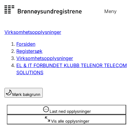
Hopp
Meny
Registersøk
til
Søk
Velg språk
innhold
Virksomhetsopplysninger
Aksjeselskap
Registrere, endre, slette
Forsiden
Registersøk
Virksomhetsopplysninger
Enkeltpersonforetak
EL & IT FORBUNDET KLUBB TELENOR TELECOM
Registrere, endre, slette
SOLUTIONS
Lag og forening
Mørk bakgrunn
Registrere, endre, slette
Opplysninger er skjult
Last ned opplysninger
Flere organisasjonsformer
Vis alle opplysninger