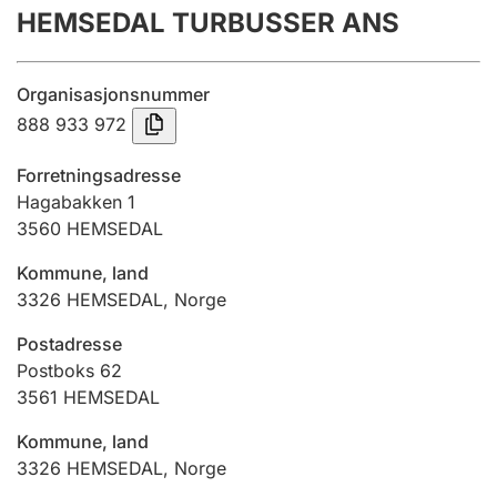
HEMSEDAL TURBUSSER ANS
Årsregnskap
Innsending og forsinkelsesgebyr
Organisasjonsnummer
888 933 972
Tinglysing
Forretningsadresse
Hagabakken 1
3560
HEMSEDAL
Jeger
Betaling og jegeravgiftskort
Kommune, land
3326
HEMSEDAL
,
Norge
Ektepaktveileder
Postadresse
Postboks 62
3561
HEMSEDAL
Offentlig sektor
Kommune, land
3326
HEMSEDAL
,
Norge