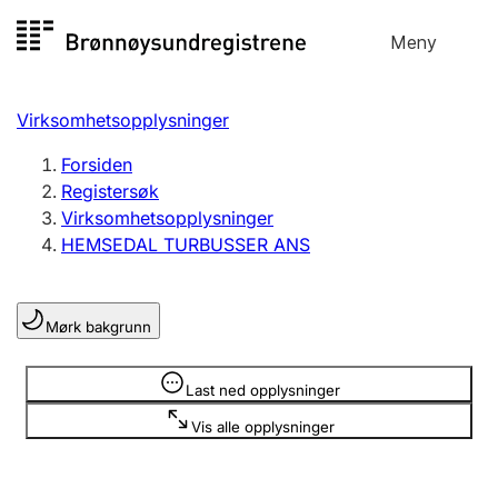
Hopp
Meny
Registersøk
til
Søk
Velg språk
innhold
Virksomhetsopplysninger
Aksjeselskap
Registrere, endre, slette
Forsiden
Registersøk
Virksomhetsopplysninger
Enkeltpersonforetak
HEMSEDAL TURBUSSER ANS
Registrere, endre, slette
Mørk bakgrunn
Lag og forening
Registrere, endre, slette
Opplysninger er skjult
Last ned opplysninger
Vis alle opplysninger
Flere organisasjonsformer