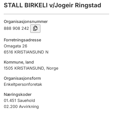
STALL BIRKELI v/Jogeir Ringstad
Årsregnskap
Innsending og forsinkelsesgebyr
Organisasjonsnummer
888 908 242
Tinglysing
Forretningsadresse
Omagata 26
6516
KRISTIANSUND N
Jeger
Betaling og jegeravgiftskort
Kommune, land
1505
KRISTIANSUND
,
Norge
Ektepaktveileder
Organisasjonsform
Enkeltpersonforetak
Næringskoder
Offentlig sektor
01.451
Sauehold
02.200
Avvirkning