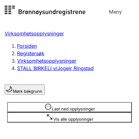
Hopp
Meny
Registersøk
til
Søk
Velg språk
innhold
Virksomhetsopplysninger
Aksjeselskap
Registrere, endre, slette
Forsiden
Registersøk
Virksomhetsopplysninger
Enkeltpersonforetak
STALL BIRKELI v/Jogeir Ringstad
Registrere, endre, slette
Mørk bakgrunn
Lag og forening
Registrere, endre, slette
Opplysninger er skjult
Last ned opplysninger
Vis alle opplysninger
Flere organisasjonsformer